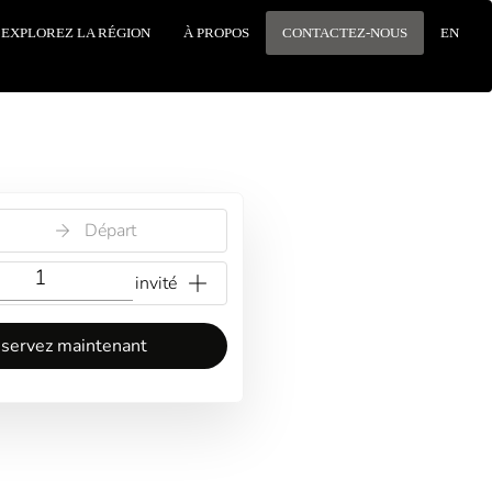
EXPLOREZ LA RÉGION
À PROPOS
CONTACTEZ-NOUS
EN
Départ
{{NumberOfGuests}} invité
servez maintenant