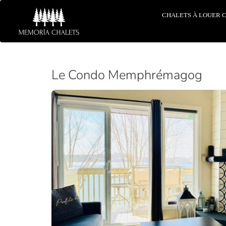
CHALETS À LOUER 
Le Condo Memphrémagog