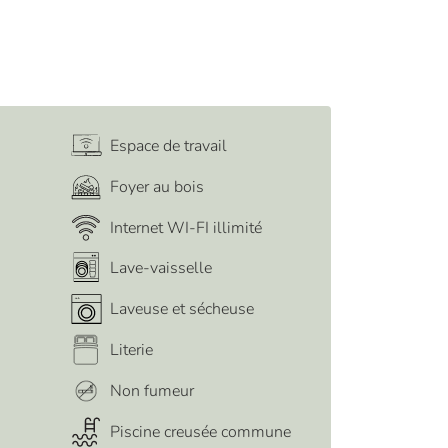
Espace de travail
Foyer au bois
Internet WI-FI illimité
Lave-vaisselle
Laveuse et sécheuse
Literie
Non fumeur
Piscine creusée commune